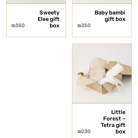
Sweety
Baby bambi
Elee gift
gift box
box
₪
350
₪
350
Little
Forest –
Tetra gift
box
₪
230