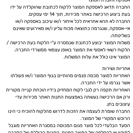
החברה תדאג לאספקת המוצר ללקוח לכתובת שהוקלדה על ידו
בעת ביצוע הרכישה באתר מכירות, תוך 14 ימי עסקים.
החברה לא תהא אחראית לכל איחור ו/או עיכוב באספקה ו/או
אי-אספקה, שנגרמה כתוצאה מכוח עליון ו/או מאירועים שאינם
בשליטתה.
משלוח המוצר יבוצע לכתובת שנמסרה ע”י הלקוח בעת הרכישה /
הלקוח רשאי לאסוף את המוצר באופן עצמאי ממשרדי החברה.
המוצר אינו כולל את עלות המשלוח.
אחריות ושירות
האחריות למוצר מכסה פגמים מהותיים בגוף המוצר ו/או פעולתו
אשר נגרמו על ידי החברה.
האחריות תקפה רק לגבי לקוח המחזיק בידיו הוכחת קנייה מקורית
ורק אם הרכישה נעשתה באמצעות החנות האתר מכירות עדי
עיצובים בחן.
החברה שומרת לעצמה את הזכות לדרוש מהלקוח להוכיח כי הינו
הרוכש המקורי של המוצר.
הסעד הבלעדי לכל מוצר פגום המכוסה במסגרת האחריות מוגבל
לתיקון או להחלפה של המוצר הפגום. החבות הכוללת של החברה