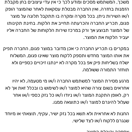
משכך, המשתמש מסכים ומודע לכך כי אין עדי עיצובים בחן מקבלת
הזמנות בחזרה, ואין החברה מבטלת עסקאות לאחר שהמוצר הופק
ו/או השירות ניתן. בכל מקרה ומקרה בו תתקבל תלונה על מוצר
פגום, תכריע החברה והכרעתה תחייב את הלקוח. בחינת תקינותו
של המוצר תבוצע אך ורק במרכז שירות הלקוחות של החברה אליו
יעביר הלקוח את המוצר.
במקרים בו תכריע החברה כי אכן מדובר במוצר פגום, החברה תפיק
את אותו המוצר מחדש ותספק ללקוח מוצר שאינו פגום, המשלוח
ישלח בשליחות פיק אפ בכל מקרה לא יינתנו זיכויים כספיים ולא
תוחזר התמורה ששולמה.
מרגע מסירת המוצר למשתמש החברה ו/או מי מטעמה, לא יהיו
אחראים בשום צורה שהיא למוצר ו/או לשימוש בו ובכלל זאת אך לא
רק, לאופן התקנת המוצר ו/או ניודו ו/או כל נזק כספי ו/או אחר
שעלול להיגרם למוצר ו/או כתוצאה ממנו.
החנות לא אחראית ולא תשא בכל נזק ישיר, עקיף, תוצאתי או מיוחד
שנגרם ללקוח ו/או לצד שלישי.
אספקה והובלת המוצר